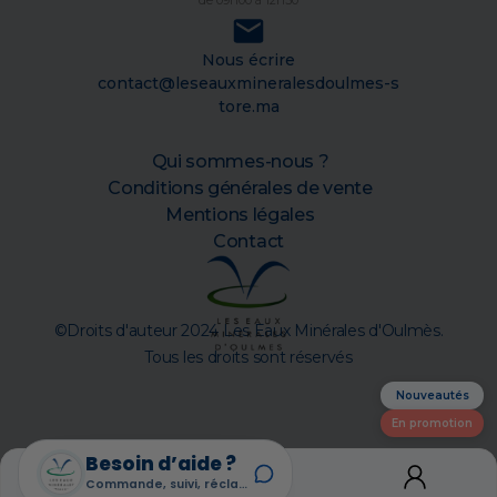
Nous écrire
contact@leseauxmineralesdoulmes-s
tore.ma
Qui sommes-nous ?
Conditions générales de vente
Mentions légales
Contact
©Droits d'auteur 2024 Les Eaux Minérales d'Oulmès.
Tous les droits sont réservés
Nouveautés
En promotion
Besoin d’aide ?
Commande, suivi, réclamation