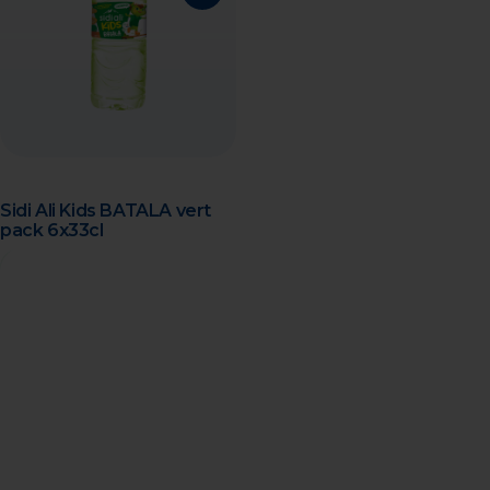
Oujda
Meknes
Fes
Benslimane
Sidi Ali Kids BATALA vert
Bouskoura
pack 6x33cl
15.00 Dhs
Berrechid
Skhirat
Bouznika
Kenitra
Ben guérir