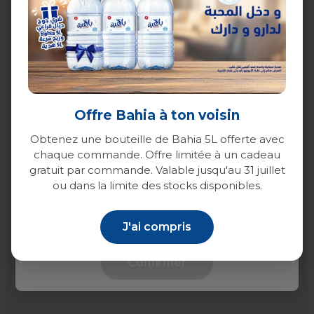
Casablanca
Rabat
Offre Bahia à ton voisin
Marrakech
Obtenez une bouteille de Bahia 5L offerte avec
chaque commande. Offre limitée à un cadeau
Agadir
gratuit par commande. Valable jusqu'au 31 juillet
ou dans la limite des stocks disponibles.
Tanger
J'ai compris
Tétouan
Confirmer
Temara
Sale