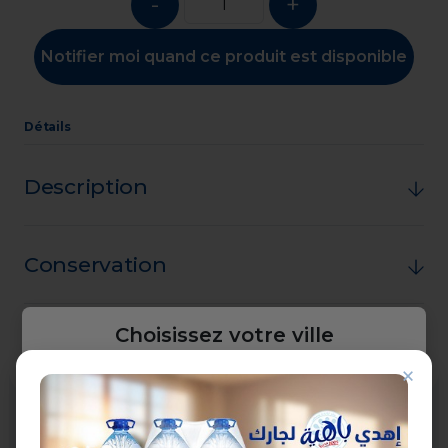
-
+
Notifier moi quand ce produit est disponible
Détails
Description
Conservation
Choisissez votre ville
Composition
×
Veuillez sélectionner votre ville pour
continuer