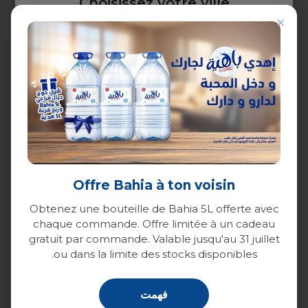
Choisissez votre ville
×
التوصيل في 24 ساعة
خلال 24 ساعة من أيام العمل
الرجاء اختيار مدينتك للمتابعة
برنامج الوفاء
الطلب الفوري
(باستثناء أيام الأحد والعطل
الرسمية)
Rubriques
الدار البيضاء
الرئيسية
الرباط
المتجر
Offre Bahia à ton voisin
مراكش
التزاماتنا
Obtenez une bouteille de Bahia 5L offerte avec
وفاء
chaque commande. Offre limitée à un cadeau
أغادير
gratuit par commande. Valable jusqu'au 31 juillet
ou dans la limite des stocks disponibles.
طنجة
تطوان
فهمت