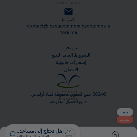
09h00 – 12h00
برشيد
اكتب لنا
الصخيرات
contact@leseauxmineralesdoulmes-s
tore.ma
بوزنيقة
من نحن
القنيطرة
الشروط العامة للبيع
إشعارات قانونية
بن جرير
الاتصال
سطات
©2024 جميع الحقوق محفوظة لمياه أولماس.
جميع الحقوق محفوظة
جديد
العروض
هل تحتاج إلى مساعدة؟
الطلبات، التتبع، الشكاوى